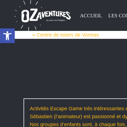
Aller
au
ACCUEIL
LES CO
contenu
Ouvrir la barre d’outils
Accueil
»
Centre de loisirs de Vonnas
Centre de lo
Activités Escape Game très intéressantes e
Sébastien (l’animateur) est passionné et 
Nos groupes d’enfants sont, à chaque fois