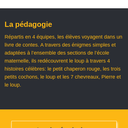
La pédagogie
Répartis en 4 équipes, les élèves voyagent dans un
livre de contes. A travers des énigmes simples et
adaptées à l’ensemble des sections de l’école
maternelle, ils redécouvrent le loup à travers 4
histoires célèbres: le petit chaperon rouge, les trois
petits cochons, le loup et les 7 chevreaux, Pierre et
le loup.